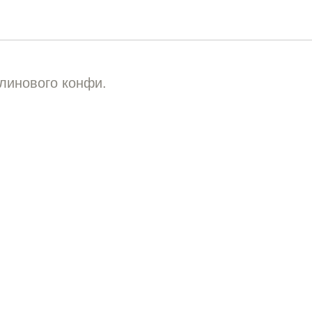
а
линового конфи.