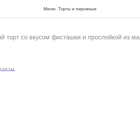
ссовый Фисташка-малин
Меню. Торты и пирожные
 торт со вкусом фисташки и прослойкой из ма
ТОРТЫ