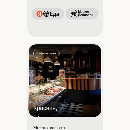
Кафе-пекарня
Красная,
17