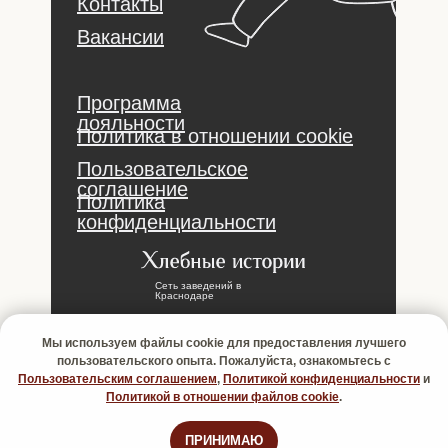
Контакты
Вакансии
Программа
лояльности
Политика в отношении cookie
Пользовательское
соглашение
Политика
конфиденциальности
Сеть заведений в
Краснодаре
Мы используем файлы cookie для предоставления лучшего
info@breadstories.ru
пользовательского опыта. Пожалуйста, ознакомьтесь с
8 800 200 10 40
Пользовательским соглашением
,
Политикой конфиденциальности
и
Политикой в отношении файлов cookie
.
© 2009 - 2025 | Краснодар, ул. Красная, 176, офис 3090
ИНН 231200338315 | ИП Кистерёв Виталий Валентинович
ПРИНИМАЮ